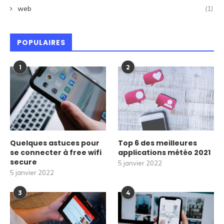
web
(1)
POPULAIRES
1
2
Quelques astuces pour
Top 6 des meilleures
se connecter à free wifi
applications météo 2021
secure
5 janvier 2022
5 janvier 2022
3
4