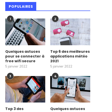
POPULAIRES
1
2
Quelques astuces
Top 6 des meilleures
pour se connecter à
applications météo
free wifi secure
2021
5 janvier 2022
5 janvier 2022
3
4
Top 3 des
Quelques astuces