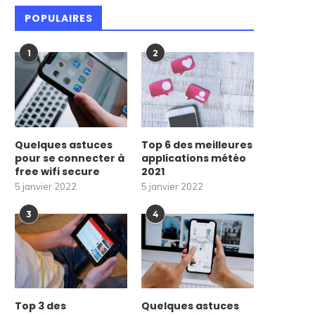
POPULAIRES
1
2
Quelques astuces
Top 6 des meilleures
pour se connecter à
applications météo
free wifi secure
2021
5 janvier 2022
5 janvier 2022
3
4
Top 3 des
Quelques astuces