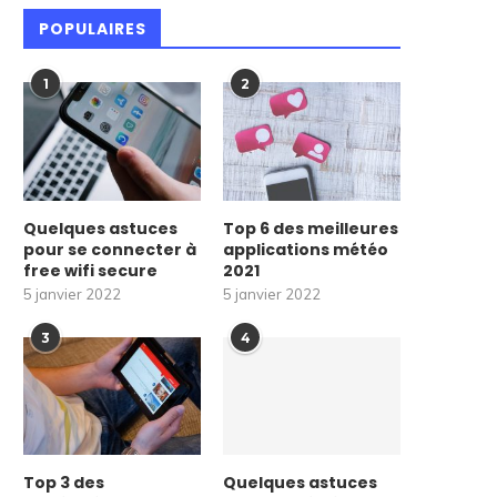
POPULAIRES
1
2
Quelques astuces
Top 6 des meilleures
pour se connecter à
applications météo
free wifi secure
2021
5 janvier 2022
5 janvier 2022
3
4
Top 3 des
Quelques astuces